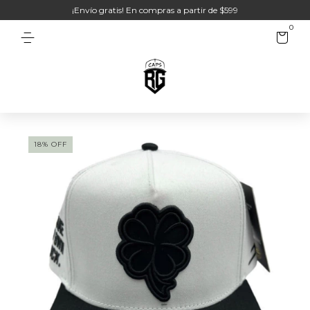
¡Envío gratis! En compras a partir de $599
0
18
%
OFF