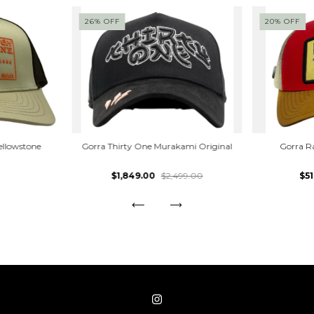
26
%
OFF
20
%
OFF
ellowstone
Gorra Thirty One Murakami Original
Gorra R
$1,849.00
$2,499.00
$5