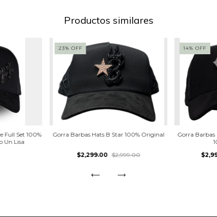
Productos similares
23
%
OFF
14
%
OFF
e Full Set 100%
Gorra Barbas Hats B Star 100% Original
Gorra Barbas
o Un Lisa
1
$2,299.00
$2,999.00
$2,9