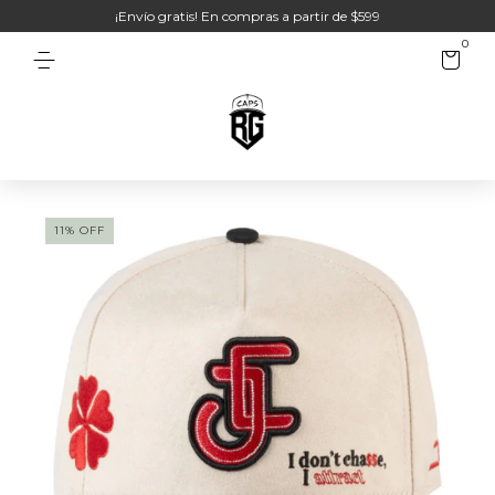
¡Envío gratis! En compras a partir de $599
0
11
%
OFF