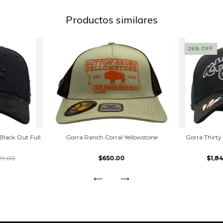
Productos similares
26
%
OFF
Black Out Full
Gorra Ranch Corral Yellowstone
Gorra Thirt
99.00
$650.00
$1,8