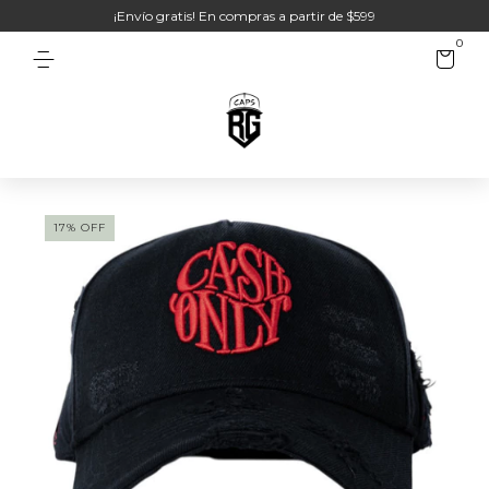
¡Envío gratis! En compras a partir de $599
0
17
%
OFF