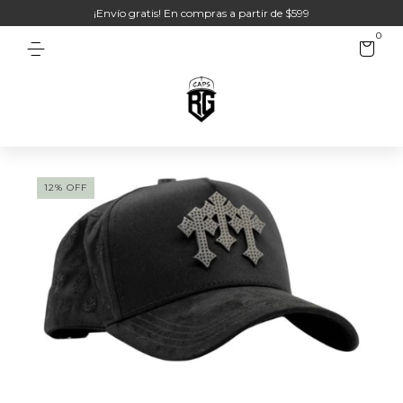
¡Envío gratis! En compras a partir de $599
0
12
%
OFF